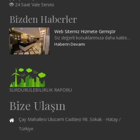
24 Saat Vale Servisi
Bizden Haberler
Web Sitemiz Hizmete Girmiştir
Siz değerli konuklarımıza daha kaliteli hizmet verebilmek için bu siteyi tasarlayıp hizmete sunduk. Sitemizde otelimiz hakkında bilgi, hizmetlerimiz
Haberin Devamı
SÜRDÜRÜLEBİLİRLİK RAPORU
Bize Ulaşın
Çay Mahallesi Ulucami Caddesi 98. Sokak - Hatay /
Türkiye